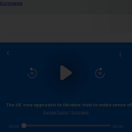
The US' new approach to Ukraine: how to make sense of 
Europe Today
|
Euronews
00:00
00:00