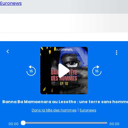
Banna Ba Mamaenara au Lesotho : une terre sans homm
Dans la tête des hommes
|
Euronews
00:00
00:00