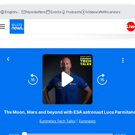
The Moon, Mars and beyond with ESA astronaut Luca Parmitan
Euronews Tech Talks
|
Euronews