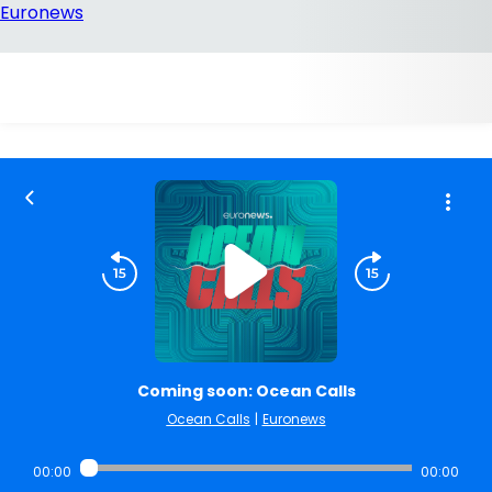
Coming soon: Ocean Calls
Ocean Calls
|
Euronews
00:00
00:00