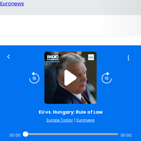
EU vs. Hungary: Rule of Law
Europe Today
|
Euronews
00:00
00:00