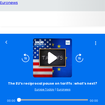
The EU’s reciprocal pause on tariffs : what’s next?
Europe Today
|
Euronews
00:00
00:00