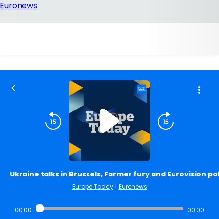
Ukraine talks in Brussels, Farmer fury and Eurovision pol
Europe Today
|
Euronews
00:00
00:00